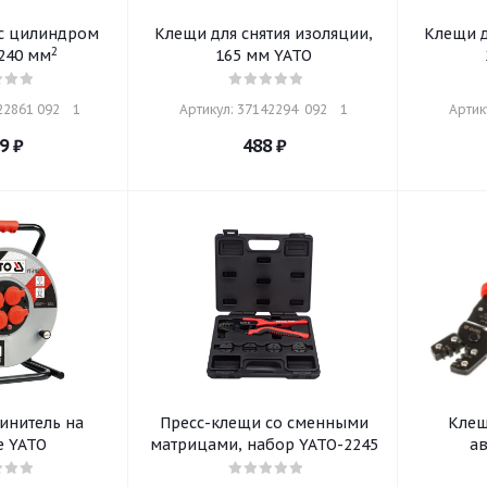
 с цилиндром
Клещи для снятия изоляции,
Клещи д
2
240 мм
165 мм YATO
2861 092    1
Артикул: 37142294  092    1
Артику
9
₽
488
₽
инитель на
Пресс-клещи со сменными
Клещ
е YATO
матрицами, набор YATO-2245
а