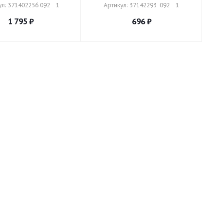
л: 371402256 092    1
Артикул: 37142293  092    1
1 795
₽
696
₽