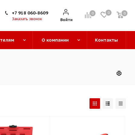
+7 918 060-8609
0
0
0
0
Заказать звонок
Войти
ателям
О компании
Контакты