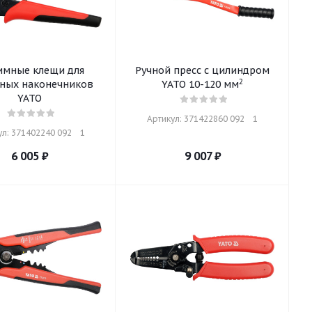
мные клещи для
Ручной пресс с цилиндром
2
чных наконечников
YATO 10-120 мм
YATO
Артикул: 371422860 092    1
л: 371402240 092    1
6 005
₽
9 007
₽