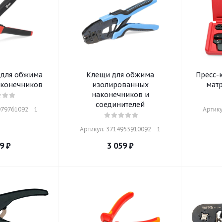
 для обжима
Клещи для обжима
Пресс-
аконечников
изолированных
мат
наконечников и
соединителей
79761092    1
Артику
Артикул: 3714955910092    1
9
₽
3 059
₽