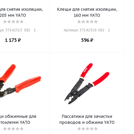
ля снятия изоляции,
Клещи для снятия изоляции,
205 мм YATO
160 мм YATO
л: 37142313  092    1
Артикул: 37142319  092    1
1 175
₽
596
₽
и обжимные для
Пассатижи для зачистки
втоклемм YATO
проводов и обжима YATO