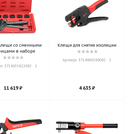
клещи со сменными
Клещи для снятия изоляции
рицами в наборе
Артикул: 3714986599092    1
л: 3714955922092    1
11 619
₽
4 635
₽