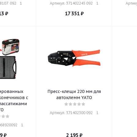
107  092    1
Артикул: 371402245 092    1
Артику
13
₽
17 351
₽
ированных
Пресс-клещи 220 мм для
конечников с
автоклемм YATO
ассатижами
TO
Артикул: 371402300 092    1
68920092    1
9
₽
2 195
₽