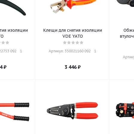
тия изоляции
Клещи для снятия изоляции
Обжи
TO
VDE YATO
втуло
2753 092    1
Артикул: 350021160 092    1
Артику
4
₽
3 446
₽