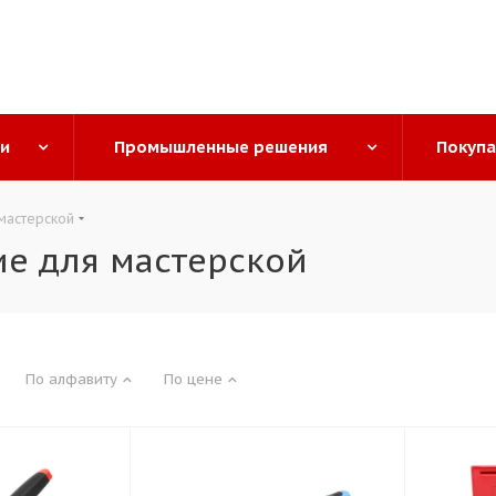
ги
Промышленные решения
Покуп
мастерской
е для мастерской
По алфавиту
По цене