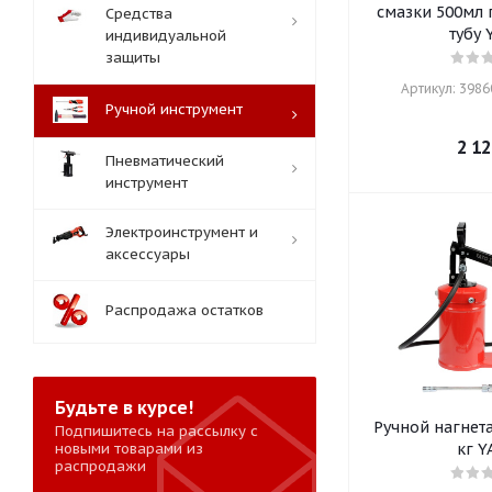
смазки 500мл 
Средства
тубу 
индивидуальной
защиты
Артикул: 39860
Ручной инструмент
2 12
Пневматический
инструмент
Электроинструмент и
аксессуары
Распродажа остатков
Будьте в курсе!
Ручной нагнета
Подпишитесь на рассылку с
новыми товарами из
кг Y
распродажи