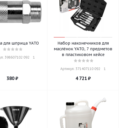
а для шприца YATO
Набор наконечников для
маслёнок YATO, 7 предметов
в пластиковом кейсе
л: 398607102 092    1
Артикул: 371407110 092    1
380
₽
4 721
₽