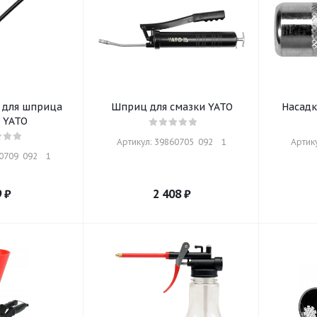
 для шприца
Шприц для смазки YATO
Насадк
 YATO
Артикул: 39860705  092    1
Артику
709  092    1
9
₽
2 408
₽