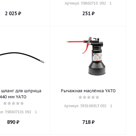
Артикул: 39860710  092    1
2 025
₽
251
₽
 шланг для шприца
Рычажная маслёнка YATO
440 мм YATO
Артикул: 389106913 092    1
л: 398607101 092    1
890
₽
718
₽