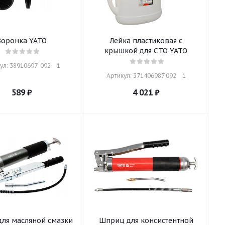
Воронка YATO
Лейка пластиковая с
крышкой для СТО YATO
л: 38910697  092    1
Артикул: 371406987 092    1
589
₽
4 021
₽
ля масляной смазки
Шприц для консистентной