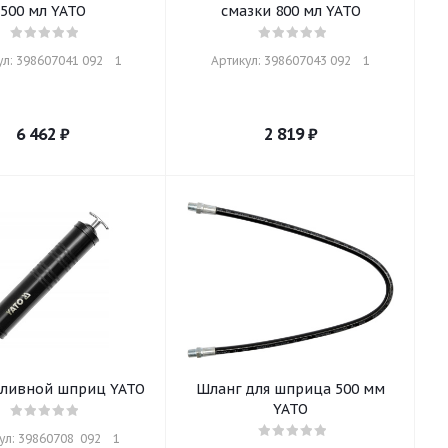
500 мл YATO
смазки 800 мл YATO
л: 398607041 092    1
Артикул: 398607043 092    1
6 462
₽
2 819
₽
ливной шприц YATO
Шланг для шприца 500 мм
YATO
л: 39860708  092    1