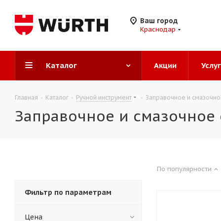
Ваш город
Краснодар
Каталог
Акции
Услу
Главная
-
Каталог
-
Ручной инструмент
-
Заправочное и смазочн
Заправочное и смазочное
По популярности
Фильтр по параметрам
Цена