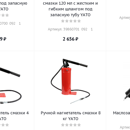
под запасную
смазки 120 мл с жестким и
YATO
гибким шлангом под
запасную тубу YATO
Артику
700  092    1
Артикул: 39860701  092    1
9
₽
2 656
₽
тель смазки 4
Ручной нагнетатель смазки 8
Маслоза
ATO
кг YATO
Артику