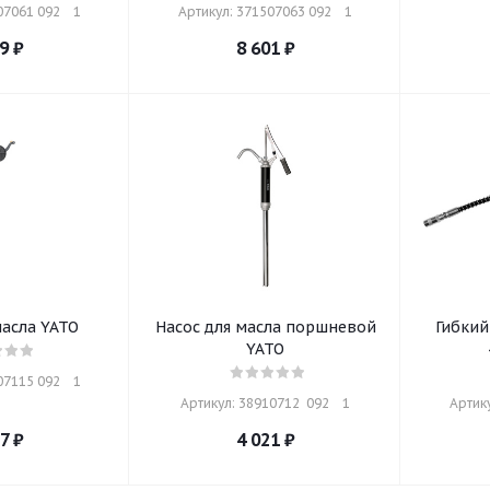
7061 092    1
Артикул: 371507063 092    1
9
₽
8 601
₽
масла YATO
Насос для масла поршневой
Гибкий
YATO
7115 092    1
Артикул: 38910712  092    1
Артику
7
₽
4 021
₽