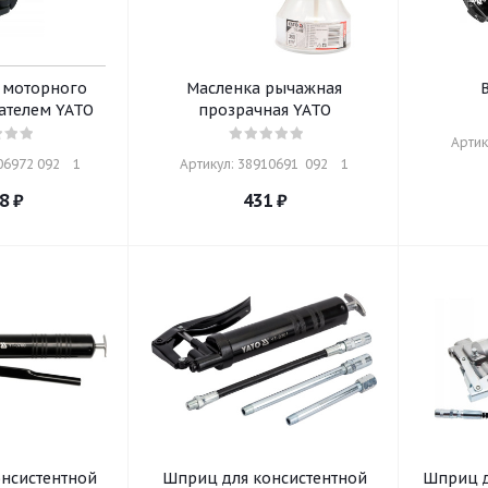
 моторного
Масленка рычажная
ателем YATO
прозрачная YATO
Артику
6972 092    1
Артикул: 38910691  092    1
8
₽
431
₽
нсистентной
Шприц для консистентной
Шприц д