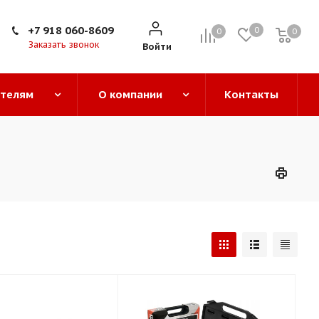
+7 918 060-8609
0
0
0
0
Заказать звонок
Войти
ателям
О компании
Контакты