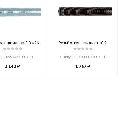
вая шпилька 8.8 A2K
Резьбовая шпилька 10.9
ул: 0959027   005    1
Артикул: 0959000022005    1
2 140
₽
1 737
₽