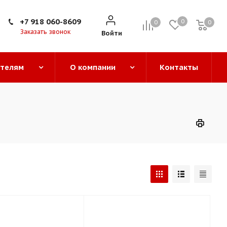
+7 918 060-8609
0
0
0
0
Заказать звонок
Войти
ателям
О компании
Контакты