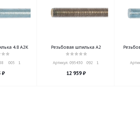
лька 4.8 A2K
Резьбовая шпилька A2
Резьбо
     005    1
Артикул: 095430    092    1
Артик
5
₽
12 959
₽