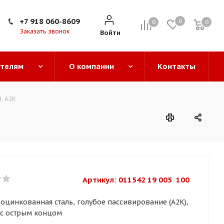
+7 918 060-8609
0
0
0
0
Заказать звонок
Войти
ателям
О компании
Контакты
, A2K
Артикул: 
011542 19 005  100
 оцинкованная сталь, голубое пассивирование (A2K),
 с острым концом