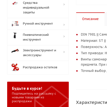
Средства
индивидуальной
защиты
Описание
Ручной инструмент
DIN 7981 || С
Пневматический
инструмент
Материал: ST ||
Поверхность: A
Электроинструмент и
Тип привода: H 
аксессуары
Винты самонар
предмета. При
Распродажа остатков
Точный выбор д
Будьте в курсе!
Подпишитесь на рассылку с
новыми товарами из
распродажи
Характерист