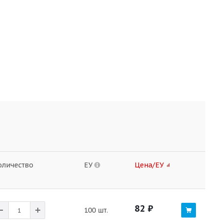
оличество
ЕУ
Цена/ЕУ
82
₽
100 шт.