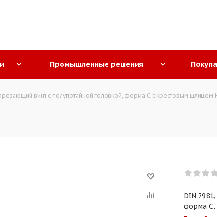
ги
Промышленные решения
Покуп
резающий винт с полупотайной головкой, форма C с крестовым шлицем H
DIN 7981,
форма C,