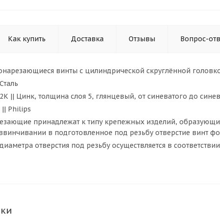
Как купить
Доставка
Отзывы
Вопрос-отв
амонарезающиеся винты с цилиндрической скруглённой головк
 Сталь
2K || Цинк, толщина слоя 5, глянцевый, от синеватого до син
|| Philips
езающие принадлежат к типу крепежных изделий, образующи
 ввинчивании в подготовленное под резьбу отверстие винт ф
иаметра отверстия под резьбу осуществляется в соответствии
ики