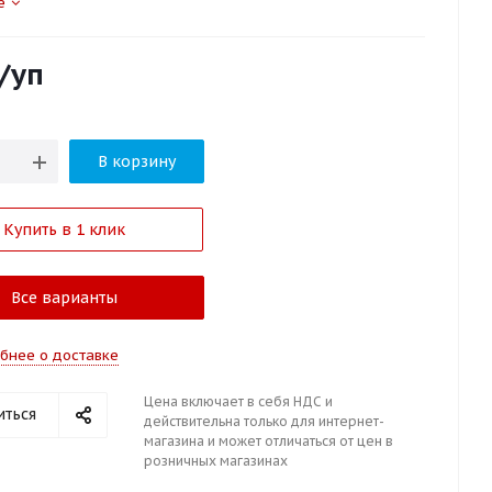
е
/уп
В корзину
Купить в 1 клик
Все варианты
бнее о доставке
Цена включает в себя НДС и
иться
действительна только для интернет-
магазина и может отличаться от цен в
розничных магазинах