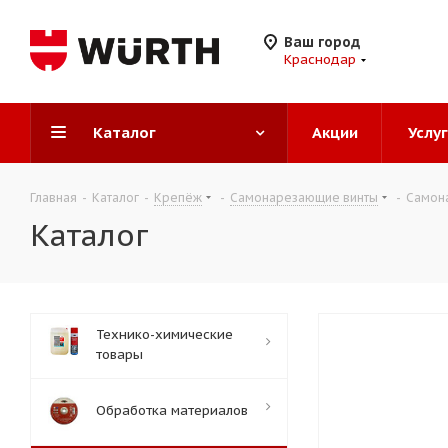
Ваш город
Краснодар
Каталог
Акции
Услу
Главная
-
Каталог
-
Крепёж
-
Самонарезающие винты
-
Самона
Каталог
Технико-химические
товары
Обработка материалов