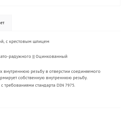
ет
ой, с крестовым шлицем
евато-радужного || Оцинкованный
х внутреннюю резьбу в отверстии соединяемого
ормирует собственную внутреннюю резьбу.
 с требованиями стандарта DIN 7975.