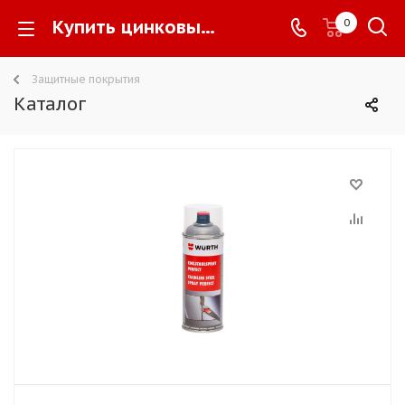
Купить цинковый спрей Wurth (Вюрт) perfect по доступной ценена сайте официального производителя АО «Вюрт-Русь» -
0
Защитные покрытия
Каталог