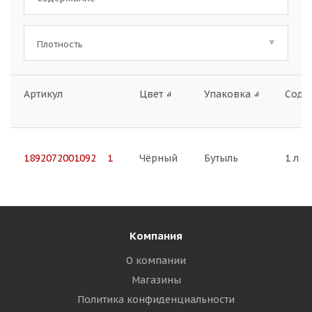
Плотность
Артикул
Цвет
Упаковка
Соде
1892072001092 1
Чёрный
Бутыль
1 л
Компания
О компании
Магазины
Политика конфиденциальности